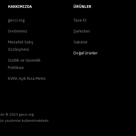
HAKKIMIZDA
ÜRÜNLER
gecci.org
Taze Et
Üretimimiz
Şarküteri
Mesafeli Satış
Sakatat
Sözleşmesi
Doğal Ürünler
Gizlilik ve Güvenlik
Politikası
KVKK Açık Rıza Metni
dır © 2023 gecci.org
ür yazılımlar kullanılmaktadır.