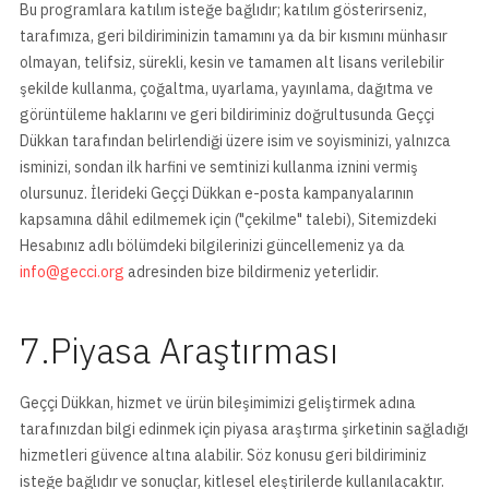
Bu programlara katılım isteğe bağlıdır; katılım gösterirseniz,
tarafımıza, geri bildiriminizin tamamını ya da bir kısmını münhasır
olmayan, telifsiz, sürekli, kesin ve tamamen alt lisans verilebilir
şekilde kullanma, çoğaltma, uyarlama, yayınlama, dağıtma ve
görüntüleme haklarını ve geri bildiriminiz doğrultusunda Geççi
Dükkan tarafından belirlendiği üzere isim ve soyisminizi, yalnızca
isminizi, sondan ilk harfini ve semtinizi kullanma iznini vermiş
olursunuz. İlerideki Geççi Dükkan e-posta kampanyalarının
kapsamına dâhil edilmemek için ("çekilme" talebi), Sitemizdeki
Hesabınız adlı bölümdeki bilgilerinizi güncellemeniz ya da
info@gecci.org
adresinden bize bildirmeniz yeterlidir.
7.Piyasa Araştırması
Geççi Dükkan, hizmet ve ürün bileşimimizi geliştirmek adına
tarafınızdan bilgi edinmek için piyasa araştırma şirketinin sağladığı
hizmetleri güvence altına alabilir. Söz konusu geri bildiriminiz
isteğe bağlıdır ve sonuçlar, kitlesel eleştirilerde kullanılacaktır.