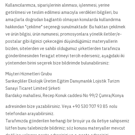
Kullanıcılarımıza, siparişlerinin alınması, işlenmesi, yerine
getirilmesi ve teslim edilmesi amacıyla verdikleri bilgileri, bu
amaçlarla doğrudan bağlantılı olmayan konularda kullandırma
hakkından "çekilme" seçeneği sunulmaktadır. Bu haktan çekilmek
ve ürün bilgisi, ürün numunesi, promosyonlara yönelik iletiler/e-
postalar gibi ilginizi çekeceğini düşündüğümüz materyallerin
bizden, sitelerden ve sahibi olduğumuz şirketlerden tarafınıza
gönderilmesinden feragat etmeyi tercih ederseniz, aşağıdaki iki
yöntemden birini seçerek bize bildirimde bulunabilirsiniz:
Müşteri Hizmetleri Grubu
Sarıkeçililer Ekolojik Üretim Eğitim Danışmanlık Lojistik Turizm
Sanayi Ticaret Limited Şirketi
Bardakçı mahallesi, Recep Konuk caddesi No 99/2 Çumra/Konya
adresinden bize yazabilirsiniz. Veya +90 530 707 93 85 nolu
telefondan arayabilirsiniz.
Tarafımızda gönderilen herhangi bir broşür ya da iletiye sahipseniz
lütfen bunu talebinizde bildiriniz; söz konusu materyaller mevcut