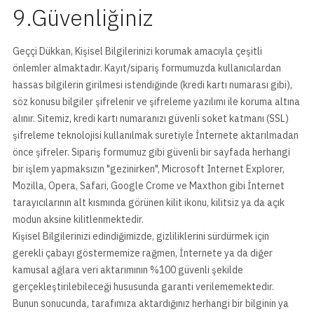
9.Güvenliğiniz
Geççi Dükkan, Kişisel Bilgilerinizi korumak amacıyla çeşitli
önlemler almaktadır. Kayıt/sipariş formumuzda kullanıcılardan
hassas bilgilerin girilmesi istendiğinde (kredi kartı numarası gibi),
söz konusu bilgiler şifrelenir ve şifreleme yazılımı ile koruma altına
alınır. Sitemiz, kredi kartı numaranızı güvenli soket katmanı (SSL)
şifreleme teknolojisi kullanılmak suretiyle İnternete aktarılmadan
önce şifreler. Sipariş formumuz gibi güvenli bir sayfada herhangi
bir işlem yapmaksızın "gezinirken", Microsoft Internet Explorer,
Mozilla, Opera, Safari, Google Crome ve Maxthon gibi İnternet
tarayıcılarının alt kısmında görünen kilit ikonu, kilitsiz ya da açık
modun aksine kilitlenmektedir.
Kişisel Bilgilerinizi edindiğimizde, gizliliklerini sürdürmek için
gerekli çabayı göstermemize rağmen, İnternete ya da diğer
kamusal ağlara veri aktarımının %100 güvenli şekilde
gerçekleştirilebileceği hususunda garanti verilememektedir.
Bunun sonucunda, tarafımıza aktardığınız herhangi bir bilginin ya