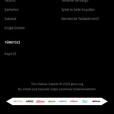
Taze Et
Teslimat ve Kargo
Şarküteri
İptal ve İade Koşulları
Sakatat
Nerelerde Tadabilirsiniz?
Doğal Ürünler
TÜRETICI
Kayıt Ol
Tüm Hakları Saklıdır © 2023 gecci.org
Bu sitede açık kaynaklı özgür yazılımlar kullanılmaktadır.