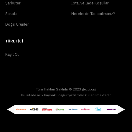
Şarküteri
İptal ve İade Koşulları
Sakatat
Nerelerde Tadabilirsiniz?
Doğal Ürünler
TÜRETICI
Kayıt Ol
Tüm Hakları Saklıdır © 2023 gecci.org
Bu sitede açık kaynaklı özgür yazılımlar kullanılmaktadır.