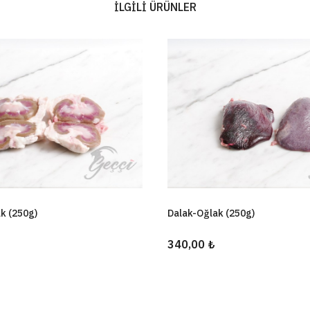
İLGILI ÜRÜNLER
k (250g)
Dalak-Oğlak (250g)
340,00 ₺