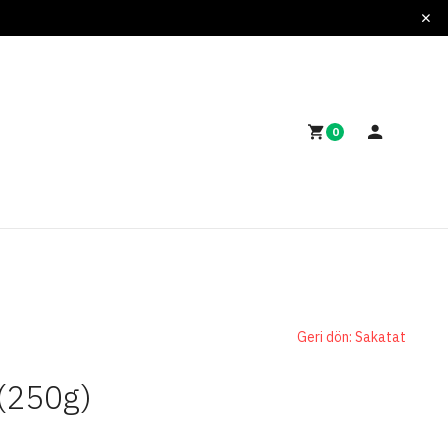
0
Geri dön: Sakatat
(250g)